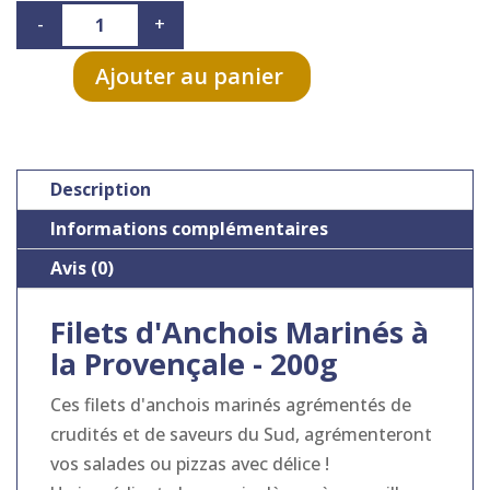
quantité
-
+
de
Filets
Ajouter au panier
d'Anchois
Marinés
à
Description
la
Provençale
Informations complémentaires
-
Avis (0)
200g
Filets d'Anchois Marinés à
la Provençale - 200g
Ces filets d'anchois marinés agrémentés de
crudités et de saveurs du Sud, agrémenteront
vos salades ou pizzas avec délice !